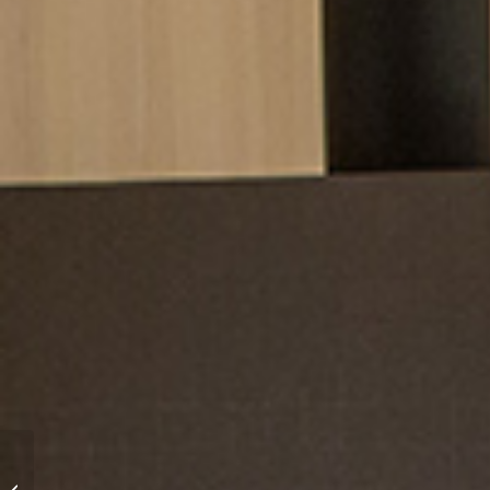
Spa-avdeling Lomlia