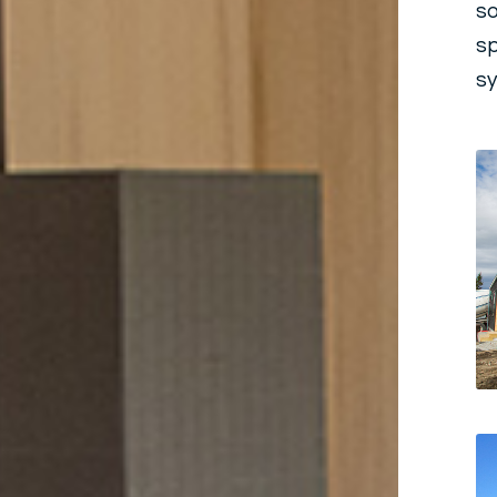
so
sp
sy