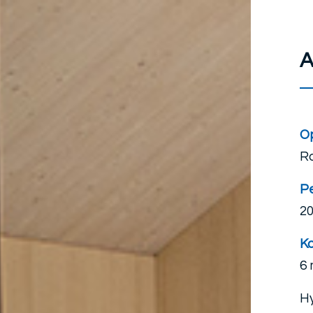
A
O
R
P
20
Ko
6 m
Hy