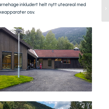
rnehage inkludert helt nytt uteareal med
keapparater osv.