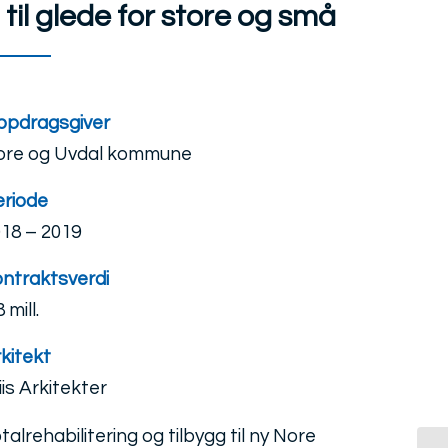
 til glede for store og små
ppdragsgiver
ore og Uvdal kommune
eriode
18 – 2019
ntraktsverdi
8 mill.
kitekt
iis Arkitekter
talrehabilitering og tilbygg til ny Nore