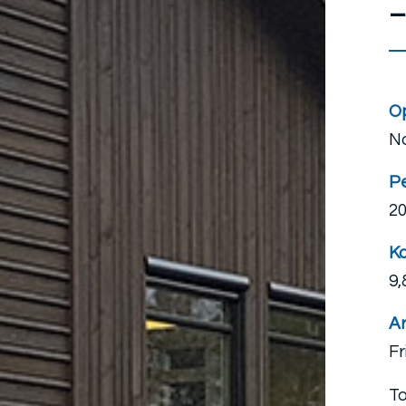
–
O
N
P
20
Ko
9,
Ar
Fr
To