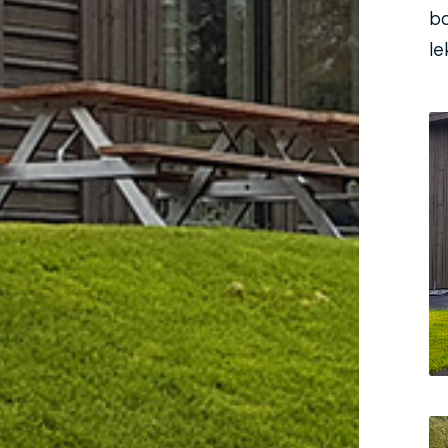
ba
le