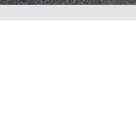
Kontaktinformasjon:
Straumen
Norevegen 1633
3629 Nore
Tlf.
957 44 534
kgb@norebygg.no