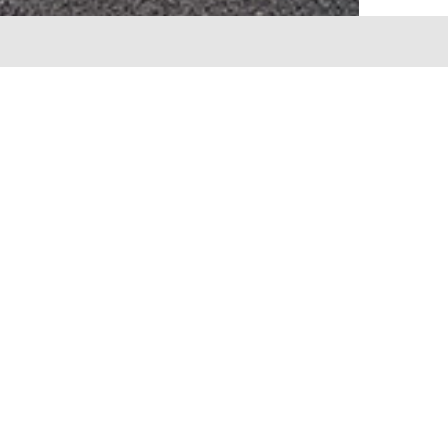
Åpningstider:
Mandag – fredag:
07.00 – 17.00
Lørdag:
Stengt
Søndag:
Stengt